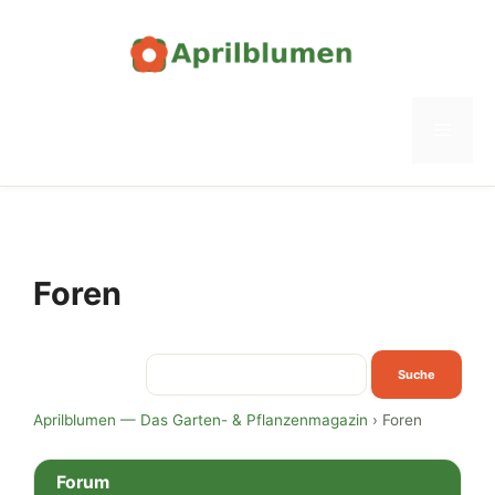
Zum
Inhalt
springen
Menü
Foren
Aprilblumen — Das Garten- & Pflanzenmagazin
›
Foren
Forum