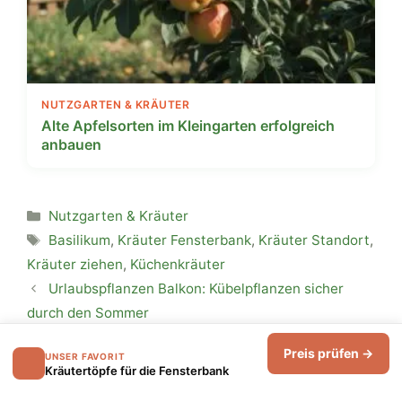
NUTZGARTEN & KRÄUTER
Alte Apfelsorten im Kleingarten erfolgreich
anbauen
Kategorien
Nutzgarten & Kräuter
Schlagwörter
Basilikum
,
Kräuter Fensterbank
,
Kräuter Standort
,
Kräuter ziehen
,
Küchenkräuter
Urlaubspflanzen Balkon: Kübelpflanzen sicher
durch den Sommer
Basilikum pflegen: Warum geht Basilikum ein und
Preis prüfen →
UNSER FAVORIT
wie hält es länger?
Kräutertöpfe für die Fensterbank