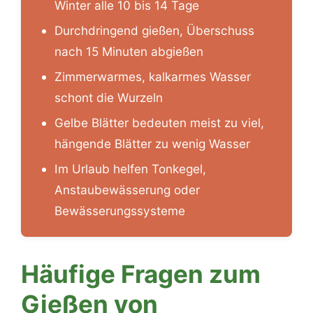
Winter alle 10 bis 14 Tage
Durchdringend gießen, Überschuss
nach 15 Minuten abgießen
Zimmerwarmes, kalkarmes Wasser
schont die Wurzeln
Gelbe Blätter bedeuten meist zu viel,
hängende Blätter zu wenig Wasser
Im Urlaub helfen Tonkegel,
Anstaubewässerung oder
Bewässerungssysteme
Häufige Fragen zum
Gießen von