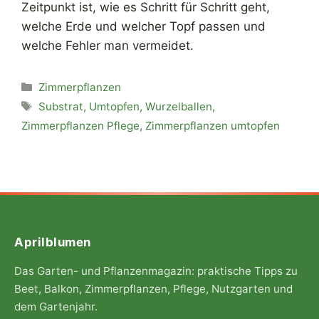
Zeitpunkt ist, wie es Schritt für Schritt geht,
welche Erde und welcher Topf passen und
welche Fehler man vermeidet.
Kategorien
Zimmerpflanzen
Schlagwörter
Substrat
,
Umtopfen
,
Wurzelballen
,
Zimmerpflanzen Pflege
,
Zimmerpflanzen umtopfen
Aprilblumen
Das Garten- und Pflanzenmagazin: praktische Tipps zu
Beet, Balkon, Zimmerpflanzen, Pflege, Nutzgarten und
dem Gartenjahr.