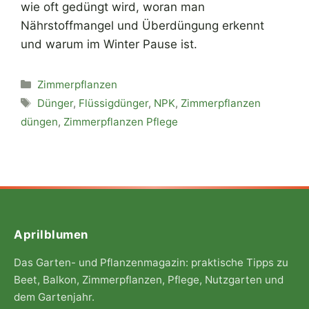
wie oft gedüngt wird, woran man
Nährstoffmangel und Überdüngung erkennt
und warum im Winter Pause ist.
Kategorien
Zimmerpflanzen
Schlagwörter
Dünger
,
Flüssigdünger
,
NPK
,
Zimmerpflanzen
düngen
,
Zimmerpflanzen Pflege
Aprilblumen
Das Garten- und Pflanzenmagazin: praktische Tipps zu
Beet, Balkon, Zimmerpflanzen, Pflege, Nutzgarten und
dem Gartenjahr.