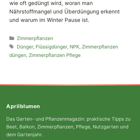
wie oft gedüngt wird, woran man
Nährstoffmangel und Überdüngung erkennt
und warum im Winter Pause ist.
Kategorien
Zimmerpflanzen
Schlagwörter
Dünger
,
Flüssigdünger
,
NPK
,
Zimmerpflanzen
düngen
,
Zimmerpflanzen Pflege
Aprilblumen
Das Garten- und Pflanzenmagazin: praktische Tipps zu
Beet, Balkon, Zimmerpflanzen, Pflege, Nutzgarten und
dem Gartenjahr.