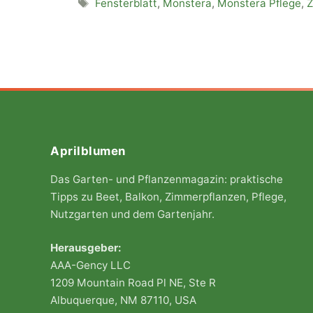
Schlagwörter
Fensterblatt
,
Monstera
,
Monstera Pflege
,
Z
Aprilblumen
Das Garten- und Pflanzenmagazin: praktische
Tipps zu Beet, Balkon, Zimmerpflanzen, Pflege,
Nutzgarten und dem Gartenjahr.
Herausgeber:
AAA-Gency LLC
1209 Mountain Road Pl NE, Ste R
Albuquerque, NM 87110, USA