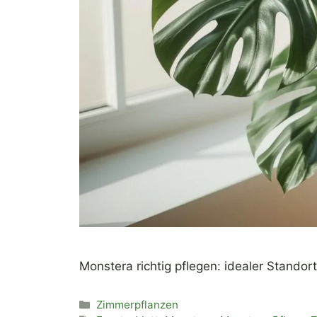
Monstera richtig pflegen: idealer Stando
Kategorien
Zimmerpflanzen